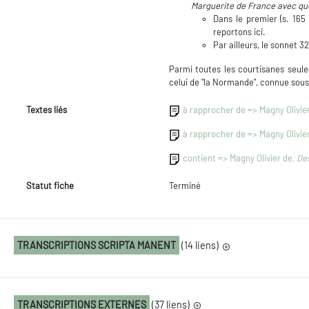
Marguerite de France
avec que
Dans le premier (s. 165 
reportons ici.
Par ailleurs, le sonnet 32
Parmi toutes les courtisanes seul
celui de "la Normande", connue sou
Textes liés
à rapprocher de => Magny Olivie
à rapprocher de => Magny Olivie
contient => Magny Olivier de,
Des
Statut fiche
Terminé
TRANSCRIPTIONS SCRIPTA MANENT
(14 liens)
TRANSCRIPTIONS EXTERNES
(37 liens)