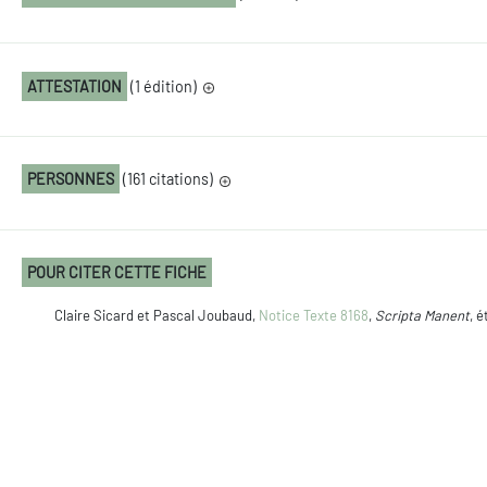
ATTESTATION
(1 édition)
PERSONNES
(161 citations)
POUR CITER CETTE FICHE
Claire Sicard et Pascal Joubaud,
Notice Texte 8168
,
Scripta Manent
, 