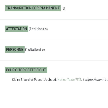
TRANSCRIPTION SCRIPTA MANENT
ATTESTATION
(1 édition)
PERSONNE
(1 citation)
POUR CITER CETTE FICHE
Claire Sicard et Pascal Joubaud,
Notice Texte 7113
,
Scripta Manent
, é