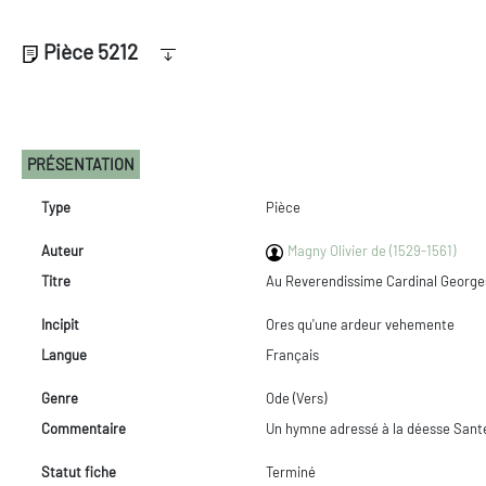
Pièce 5212
PRÉSENTATION
Type
Pièce
Auteur
Magny Olivier de (1529-1561)
Titre
Au Reverendissime Cardinal Georges
Incipit
Ores qu'une ardeur vehemente
Langue
Français
Genre
Ode (Vers)
Commentaire
Un hymne adressé à la déesse Santé
Statut fiche
Terminé