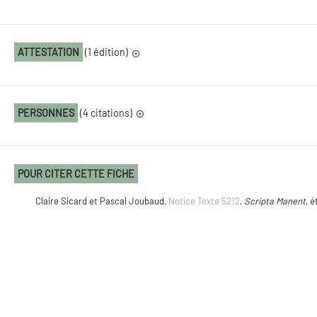
ATTESTATION
(1 édition)
PERSONNES
(4 citations)
POUR CITER CETTE FICHE
Claire Sicard et Pascal Joubaud,
Notice Texte 5212
,
Scripta Manent
, é