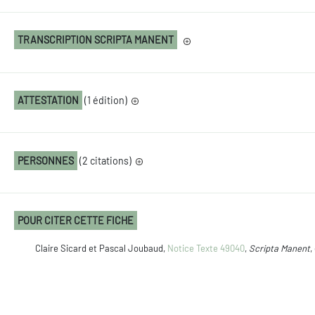
TRANSCRIPTION SCRIPTA MANENT
ATTESTATION
(1 édition)
PERSONNES
(2 citations)
POUR CITER CETTE FICHE
Claire Sicard et Pascal Joubaud,
Notice Texte 49040
,
Scripta Manent
,