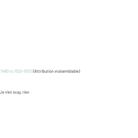
 (1480 to 1520-1553)
(Attribution vraisemblable)
 Je n'en scay, rien