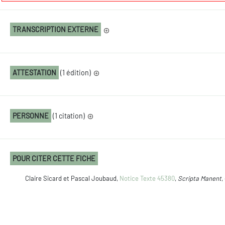
TRANSCRIPTION EXTERNE
ATTESTATION
(1 édition)
PERSONNE
(1 citation)
POUR CITER CETTE FICHE
Claire Sicard et Pascal Joubaud,
Notice Texte 45380
,
Scripta Manent
,