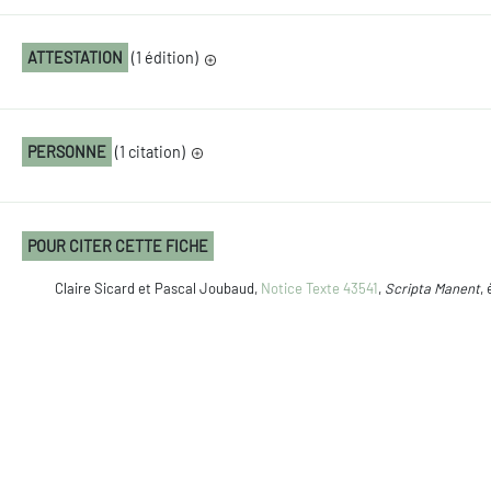
ATTESTATION
(1 édition)
PERSONNE
(1 citation)
POUR CITER CETTE FICHE
Claire Sicard et Pascal Joubaud,
Notice Texte 43541
,
Scripta Manent
,