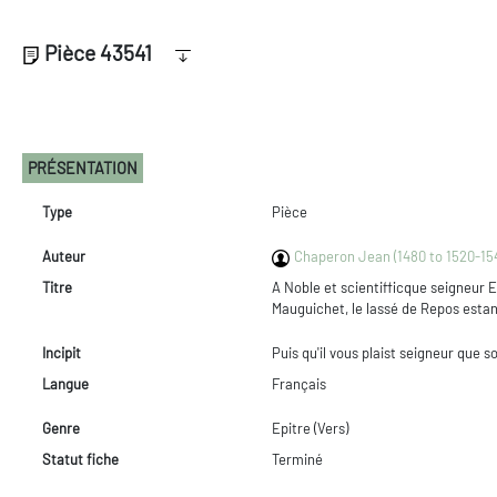
Pièce 43541
PRÉSENTATION
Type
Pièce
Auteur
Chaperon Jean (1480 to 1520-154
Titre
A Noble et scientifficque seigneur 
Mauguichet, le lassé de Repos estan
Incipit
Puis qu'il vous plaist seigneur que
Langue
Français
Genre
Epitre (Vers)
Statut fiche
Terminé