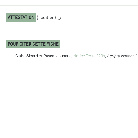
ATTESTATION
(1 édition)
POUR CITER CETTE FICHE
Claire Sicard et Pascal Joubaud,
Notice Texte 4204
,
Scripta Manent
, 