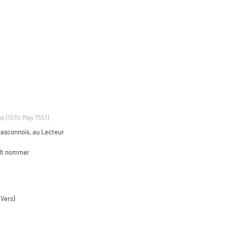
e (1510-May 1551)
Masconnois, au Lecteur
eult nommer
(Vers)