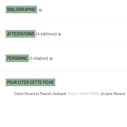
BIBLIOGRAPHIE
ATTESTATIONS
(4 éditions)
PERSONNE
(1 citation)
POUR CITER CETTE FICHE
Claire Sicard et Pascal Joubaud,
Notice Texte 39358
,
Scripta Manent
,