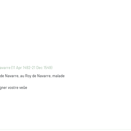
varre (11 Apr 1492-21 Dec 1549)
 de Navarre, au Roy de Navarre, malade
ngner vostre veüe