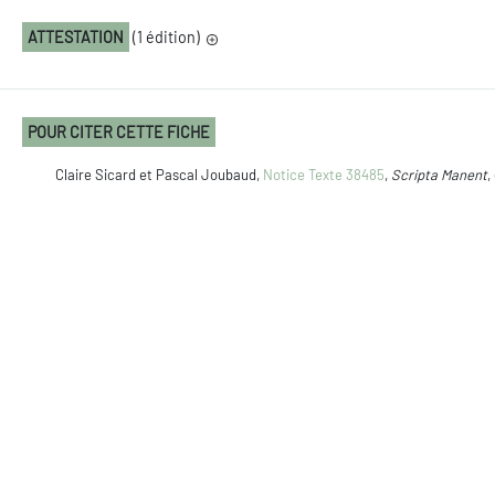
ATTESTATION
(1 édition)
POUR CITER CETTE FICHE
Claire Sicard et Pascal Joubaud,
Notice Texte 38485
,
Scripta Manent
,