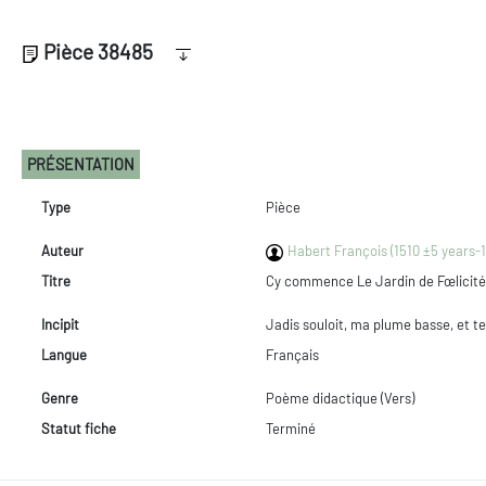
Pièce 38485
PRÉSENTATION
Type
Pièce
Auteur
Habert François (1510 ±5 years-1
Titre
Cy commence Le Jardin de Fœlicité,
Incipit
Jadis souloit, ma plume basse, et t
Langue
Français
Genre
Poème didactique (Vers)
Statut fiche
Terminé