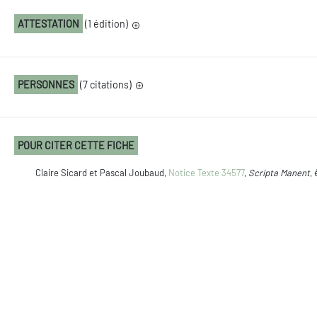
ATTESTATION
(1 édition)
PERSONNES
(7 citations)
POUR CITER CETTE FICHE
Claire Sicard et Pascal Joubaud,
Notice Texte 34577
,
Scripta Manent
,