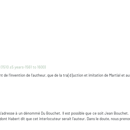
(1510 ±5 years-1561 to 1600)
de l'invention de l'autheur, que de la tra[d]uction et imitation de Martial et a
 s'adresse à un dénommé Du Bouchet. Il est possible que ce soit Jean Bouchet. M
dont Habert dit que cet interlocuteur serait l'auteur. Dans le doute, nous pren