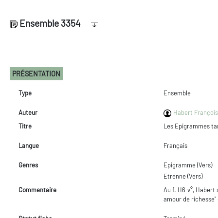
Ensemble 3354
PRÉSENTATION
Type
Ensemble
Auteur
Habert François 
Titre
Les Epigrammes tant 
Langue
Français
Genres
Epigramme (Vers)
Etrenne (Vers)
Commentaire
Au f. H6 v°, Habert
amour de richesse" 