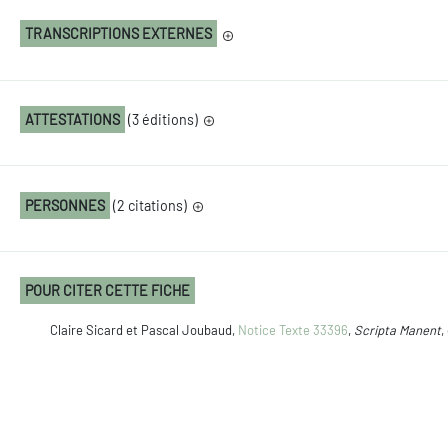
TRANSCRIPTIONS EXTERNES
ATTESTATIONS
(3 éditions)
PERSONNES
(2 citations)
POUR CITER CETTE FICHE
Claire Sicard et Pascal Joubaud,
Notice Texte 33396
,
Scripta Manent
,