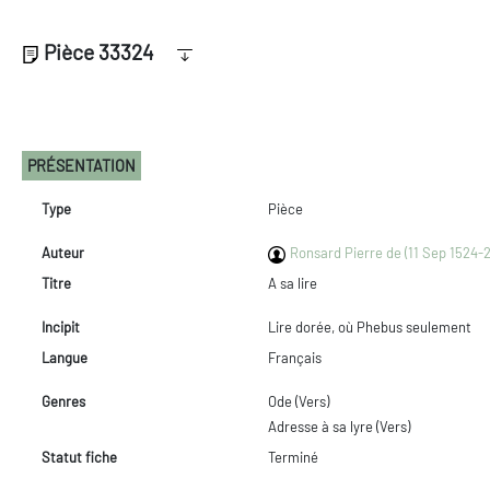
Pièce 33324
PRÉSENTATION
Type
Pièce
Auteur
Ronsard Pierre de (11 Sep 1524-
Titre
A sa lire
Incipit
Lire dorée, où Phebus seulement
Langue
Français
Genres
Ode (Vers)
Adresse à sa lyre (Vers)
Statut fiche
Terminé