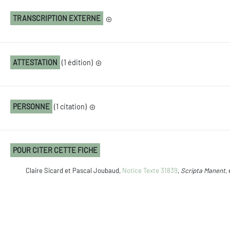
TRANSCRIPTION EXTERNE
ATTESTATION
(1 édition)
PERSONNE
(1 citation)
POUR CITER CETTE FICHE
Claire Sicard et Pascal Joubaud,
Notice Texte 31839
,
Scripta Manent
,