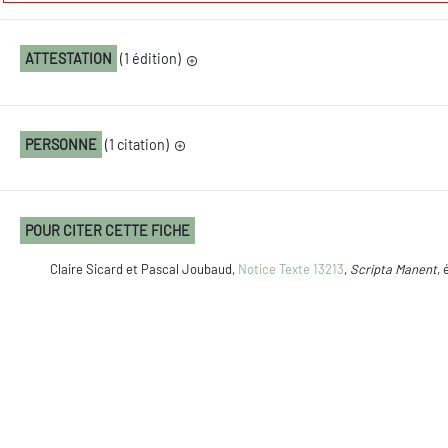
ATTESTATION
(1 édition)
PERSONNE
(1 citation)
POUR CITER CETTE FICHE
Claire Sicard et Pascal Joubaud,
Notice Texte 13213
,
Scripta Manent
, 