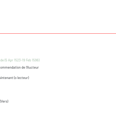
 de (5 Apr 1523-19 Feb 1596)
commendation de l'Aucteur
aintenant (o lecteur)
(Vers)