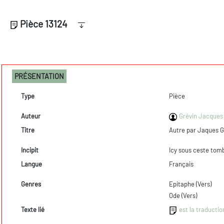
Pièce 13124
PRÉSENTATION
Type
Pièce
Auteur
Grévin Jacques 
Titre
Autre par Jaques G
Incipit
Icy sous ceste tomb
Langue
Français
Genres
Epitaphe (Vers)
Ode (Vers)
Texte lié
est la traducti