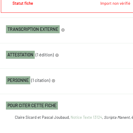
Statut fiche
Import non vérifié
TRANSCRIPTION EXTERNE
ATTESTATION
(1 édition)
PERSONNE
(1 citation)
POUR CITER CETTE FICHE
Claire Sicard et Pascal Joubaud,
Notice Texte 13124
,
Scripta Manent
, 