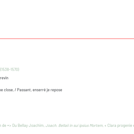
(1538-1570)
revin
e close, / Passant, enserré je repose
on de => Du Bellay Joachim,
Joach. Bellaii in sui ipsius Mortem
, « Clara progenie