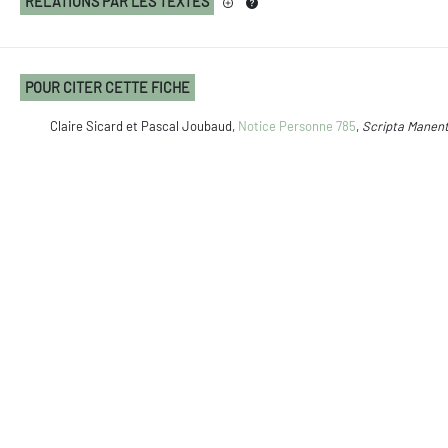
RELATIONS PAR LES TEXTES
POUR CITER CETTE FICHE
Claire Sicard et Pascal Joubaud,
Notice Personne 785
,
Scripta Manen