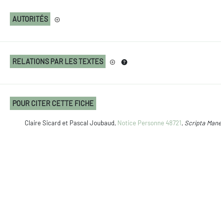
AUTORITÉS
RELATIONS PAR LES TEXTES
POUR CITER CETTE FICHE
Claire Sicard et Pascal Joubaud,
Notice Personne 48721
,
Scripta Man