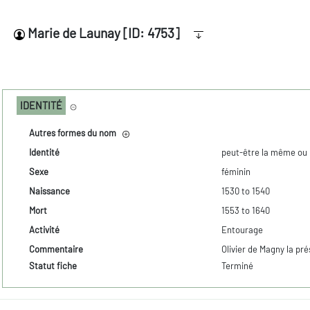
Marie de Launay [ID: 4753]
IDENTITÉ
Autres formes du nom
Identité
peut-être la même ou
Sexe
féminin
Naissance
1530 to 1540
Mort
1553 to 1640
Activité
Entourage
Commentaire
Olivier de Magny la pr
Statut fiche
Terminé