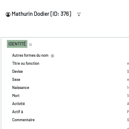
Mathurin Dodier [ID: 376]
IDENTITÉ
Autres formes du nom
Titre ou fonction
Devise
S
Sexe
m
Naissance
1
Mort
1
Activité
A
Actif à
P
Commentaire
S