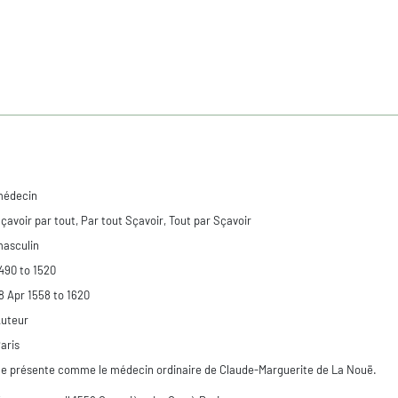
médecin
çavoir par tout, Par tout Sçavoir, Tout par Sçavoir
asculin
490 to 1520
8 Apr 1558 to 1620
uteur
aris
e présente comme le médecin ordinaire de Claude-Marguerite de La Nouë.