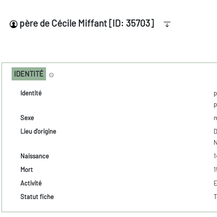
père de Cécile Miffant [ID: 35703]
IDENTITÉ
Identité
p
p
Sexe
m
Lieu d'origine
D
Naissance
1
Mort
1
Activité
E
Statut fiche
T