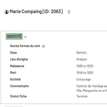
Marie Compaing [ID: 2063]
IDENTITÉ
Autres formes du nom
Sexe
féminin
Lieu d'origine
Orléans
Naissance
1480 to 1520
Mort
1549 to 1550
Activité
Entourage
Commentaire
Contrat de mariage av
fille, Marguerite et un f
Statut fiche
Terminé