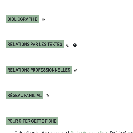
BIBLIOGRAPHIE
RELATIONS PAR LES TEXTES
RELATIONS PROFESSIONNELLES
RÉSEAU FAMILIAL
POUR CITER CETTE FICHE
Claire Sicard et Pascal Joubaud,
Notice Personne 1509
,
Scripta Mane