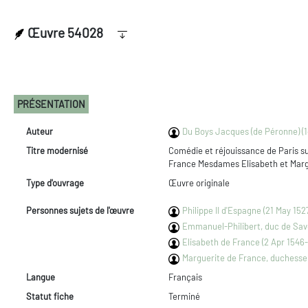
Œuvre 54028
PRÉSENTATION
Auteur
Du Boys Jacques (de Péronne) (1
Titre modernisé
Comédie et réjouissance de Paris su
France Mesdames Elisabeth et Marg
Type d'ouvrage
Œuvre originale
Personnes sujets de l'œuvre
Philippe II d'Espagne (21 May 152
Emmanuel-Philibert, duc de Savo
Elisabeth de France (2 Apr 1546-
Marguerite de France, duchesse 
Langue
Français
Statut fiche
Terminé