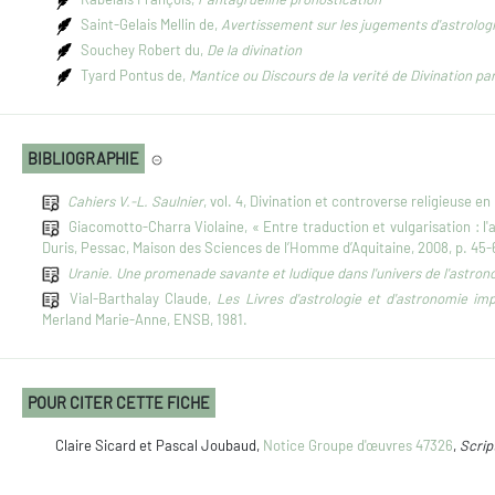
Saint-Gelais Mellin de,
Avertissement sur les jugements d'astrolog
Souchey Robert du,
De la divination
Tyard Pontus de,
Mantice ou Discours de la verité de Divination pa
BIBLIOGRAPHIE
Cahiers V.-L. Saulnier
, vol. 4, Divination et controverse religieuse e
Giacomotto-Charra Violaine, « Entre traduction et vulgarisation : l
Duris, Pessac, Maison des Sciences de l’Homme d’Aquitaine, 2008, p. 45-
Uranie. Une promenade savante et ludique dans l'univers de l'astro
Vial-Barthalay Claude,
Les Livres d'astrologie et d'astronomie i
Merland Marie-Anne, ENSB, 1981.
POUR CITER CETTE FICHE
Claire Sicard et Pascal Joubaud,
Notice Groupe d'œuvres 47326
,
Scrip