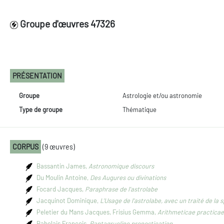
Groupe d'œuvres 47326
PRÉSENTATION
Groupe
Astrologie et/ou astronomie
Type de groupe
Thématique
CORPUS
(9 œuvres)
Bassantin James,
Astronomique discours
Du Moulin Antoine,
Des Augures ou divinations
Focard Jacques,
Paraphrase de l'astrolabe
Jacquinot Dominique,
L'Usage de l'astrolabe, avec un traité de la 
Peletier du Mans Jacques, Frisius Gemma,
Arithmeticae practicae
Rabelais François,
Pantagrueline pronostication