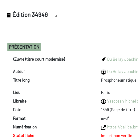
Édition 34949
PRÉSENTATION
Œuvre (titre court modernisé)
Du Bellay Joachi
Auteur
Du Bellay Joachim
Titre long
Prosphoneumatique au 
Lieu
Paris
Libraire
Vascosan Michel d
Date
1549 (Page de titre)
Format
in-8°
Numérisation
https://gallica.b
Statut fiche
Import non vérifié