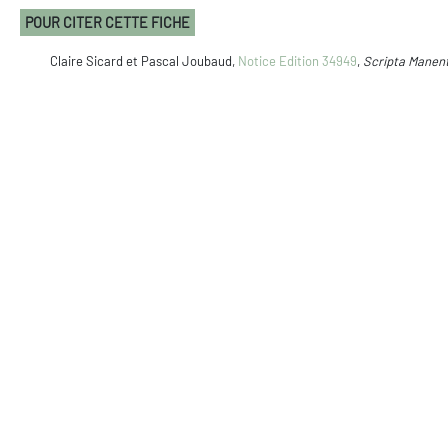
POUR CITER CETTE FICHE
Claire Sicard et Pascal Joubaud,
Notice Edition 34949
,
Scripta Manen