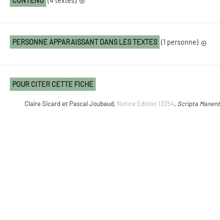
CONTENU
(4 textes)
PERSONNE APPARAISSANT DANS LES TEXTES
(1 personne)
POUR CITER CETTE FICHE
Claire Sicard et Pascal Joubaud,
Notice Edition 13354
,
Scripta Manent